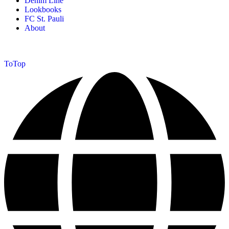
Denim Line
Lookbooks
FC St. Pauli
About
ToTop