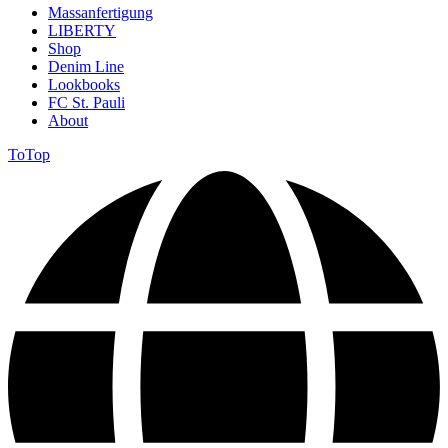
Massanfertigung
LIBERTY
Shop
Denim Line
Lookbooks
FC St. Pauli
About
ToTop